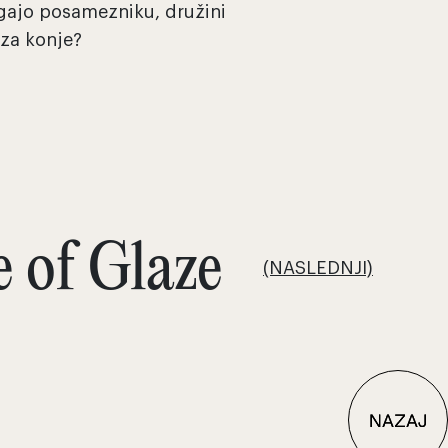
gajo posamezniku, družini
 za konje?
e of Glaze
(NASLEDNJI)