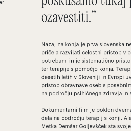
poskušamo tukaj
er
ozavestiti.”
Nazaj na konja je prva slovenska ne
pričela razvijati celostni pristop 
potrebami in je sistematično pristop
ter terapije s pomočjo konja. Terapi
desetih letih v Sloveniji in Evropi u
pristop obravnave oseb s posebnim
na področju psihičnega zdravja i
Dokumentarni film je poklon dvem
dela na področju terapij s konji. A
Metka Demšar Goljevšček sta svoje 