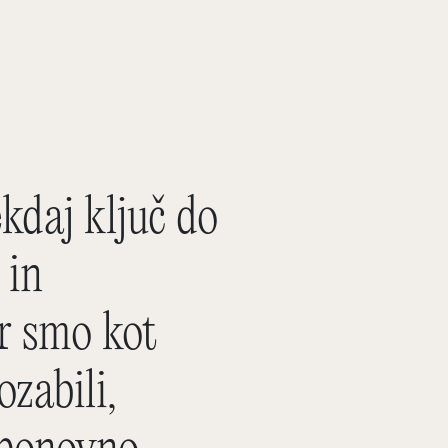
kdaj ključ do
 in
ar smo kot
zabili,