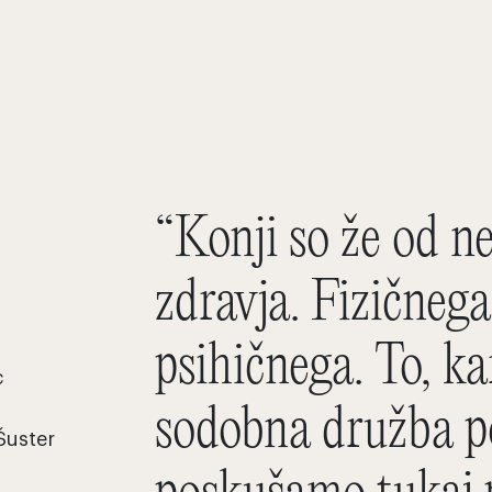
“Konji so že od ne
zdravja. Fizičnega
psihičnega. To, k
c
sodobna družba po
Šuster