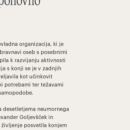
 ponovno
vladna organizacija, ki je
v obravnavi oseb s posebnimi
ila k razvijanju aktivnosti
ja s konji se je v zadnjih
veljavila kot učinkovit
i potrebami ter težavami
n samopodobe.
a desetletjema neumornega
lexander Goljevšček in
življenje posvetila konjem